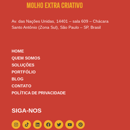
Av. das Nações Unidas, 14401 – sala 609 – Chácara
Santo Antônio (Zona Sul), São Paulo – SP, Brasil
HOME
QUEM SOMOS
SOLUÇÕES
PORTFÓLIO
BLOG
CONTATO
POLÍTICA DE PRIVACIDADE
SIGA-NOS
I
T
L
F
T
Y
P
n
i
i
a
w
o
i