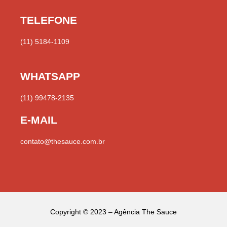
s
k
n
c
i
u
n
t
t
k
e
t
t
t
a
o
e
b
t
u
e
TELEFONE
g
k
d
o
e
b
r
r
i
o
r
e
e
a
n
k
s
(11) 5184-1109
m
t
WHATSAPP
(11) 99478-2135
E-MAIL
contato@thesauce.com.br
Copyright © 2023 – Agência The Sauce