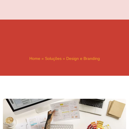
Ir
para
o
conteúdo
Home
»
Soluções
»
Design e Branding