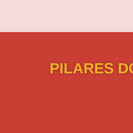
Ir
para
o
conteúdo
PILARES D