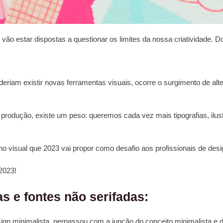
o estar dispostas a questionar os limites da nossa criatividade. Do 
riam existir novas ferramentas visuais, ocorre o surgimento de alte
a produção, existe um peso: queremos cada vez mais tipografias, ilu
 visual que 2023 vai propor como desafio aos profissionais de design
2023!
s e fontes não serifadas:
gn minimalista, perpassou com a junção do conceito minimalista e da