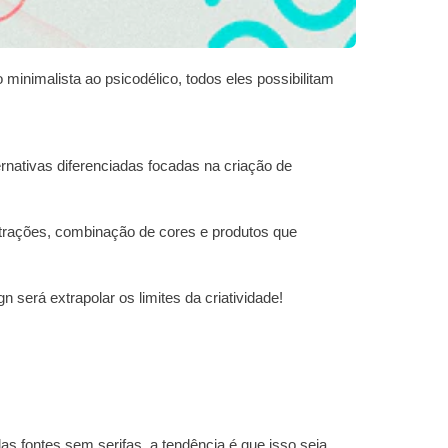
minimalista ao psicodélico, todos eles possibilitam
rnativas diferenciadas focadas na criação de
strações, combinação de cores e produtos que
 será extrapolar os limites da criatividade!
s fontes sem serifas, a tendência é que isso seja