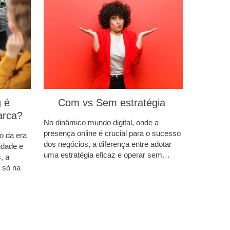
 é
Com vs Sem estratégia
arca?
No dinâmico mundo digital, onde a
presença online é crucial para o sucesso
o da era
dos negócios, a diferença entre adotar
lidade e
uma estratégia eficaz e operar sem…
, a
 só na