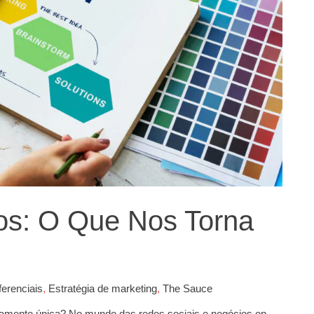
vos: O Que Nos Torna
ferenciais
,
Estratégia de marketing
,
The Sauce
ramente única? No mundo das redes sociais e negócios on-