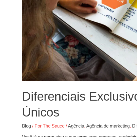
Diferenciais Exclusi
Únicos
Blog
/ Por
The Sauce
/
Agência
,
Agência de marketing
,
Di
Você já se perguntou o que torna uma empresa verdadei