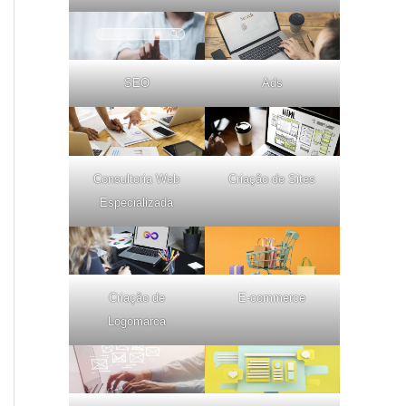
SEO
Ads
Consultoria Web
Criação de Sites
Especializada
Criação de
E-commerce
Logomarca