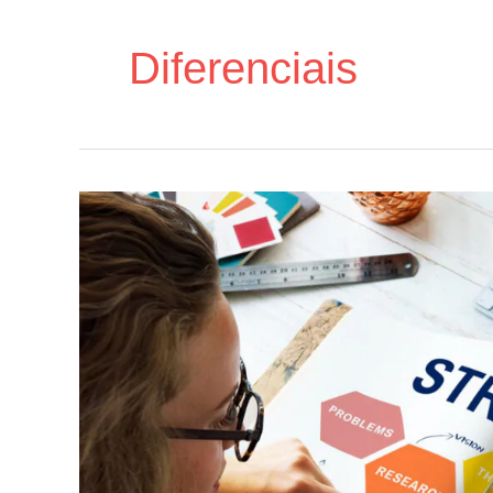
Diferenciais
Diferenciais
Exclusivos:
O
Que
Nos
Torna
Únicos