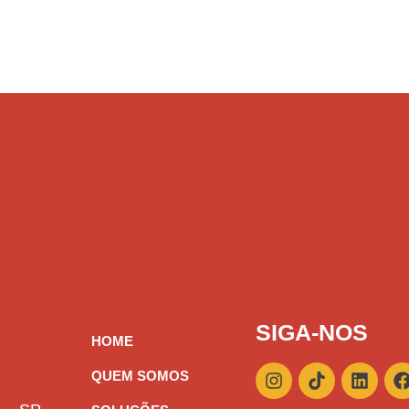
SIGA-NOS
HOME
I
T
L
QUEM SOMOS
n
i
i
s
k
n