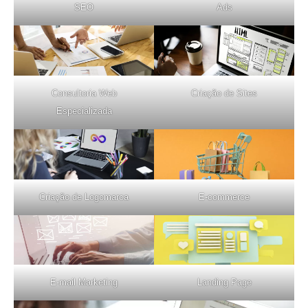
SEO
Ads
Consultoria Web
Criação de Sites
Especializada
Criação de Logomarca
E-commerce
E-mail Marketing
Landing Page