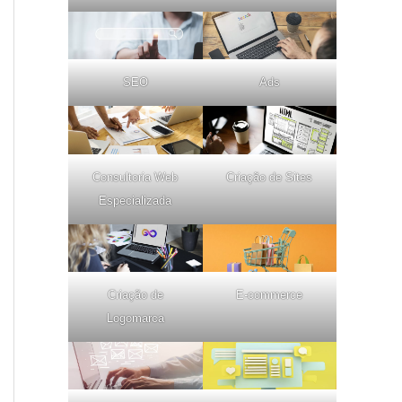
SEO
Ads
Consultoria Web
Criação de Sites
Especializada
Criação de
E-commerce
Logomarca