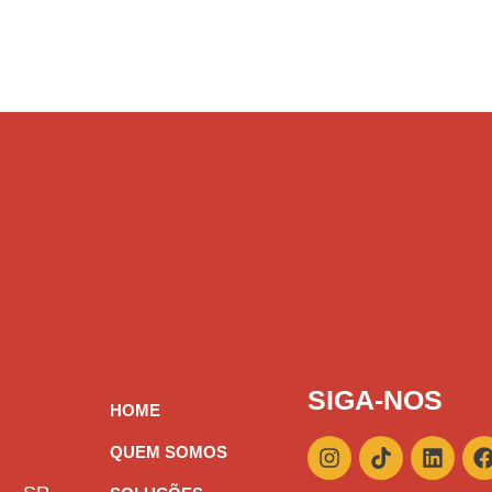
SIGA-NOS
HOME
I
T
L
QUEM SOMOS
n
i
i
s
k
n