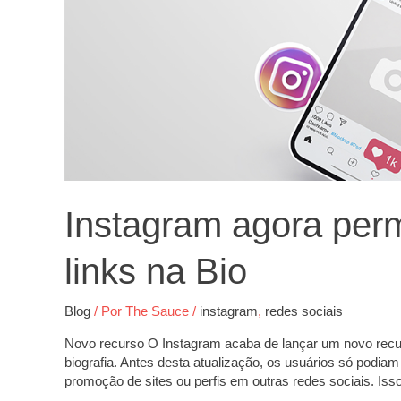
até
5
links
na
Bio
Instagram agora perm
links na Bio
Blog
/ Por
The Sauce
/
instagram
,
redes sociais
Novo recurso O Instagram acaba de lançar um novo recur
biografia. Antes desta atualização, os usuários só podiam 
promoção de sites ou perfis em outras redes sociais. Iss