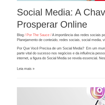
Social Media: A Chav
Prosperar Online
Blog
/ Por
The Sauce
/
A importância das redes sociais p
Planejamento de conteúdo
,
redes sociais
,
social media
,
v
Por Que Você Precisa de um Social Media? Em um mundo 
parte vital do sucesso nos negócios e da influência pes
internet, a figura do Social Media se revela essencial. N
Leia mais »
Instagram
agora
permite
adicionar